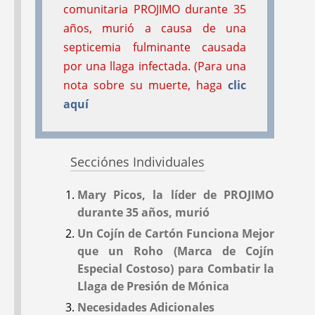
comunitaria PROJIMO durante 35
'War on Drugs'; and
Africa
años, murió a causa de una
News from Hesperian
septicemia fulminante causada
por una llaga infectada. (Para una
nota sobre su muerte, haga
clic
aquí
#18
#17
Sep 1987
May 1987
Secciónes Individuales
Mary Picos, la líder de PROJIMO
durante 35 años, murió
Un Cojín de Cartón Funciona Mejor
que un Roho (Marca de Cojín
FROM TREES OF
LUPE THE WILDCAT:
Especial Costoso) para Combatir la
BLOOD TO TRAFFIC
a PROJIMO
Llaga de Presión de Mónica
OF DRUGS:
An
Rehabilitation Story;
Necesidades Adicionales
Important Update on
Hesperian Wins WHO