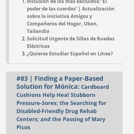
Inclusión de los más excluidos: ‘El
#42
#40
Aug 2000
May 1999
poder de las cuerdas' | Actualización
sobre la iniciativa Amigos y
Compañeros del Hogar, Ubon,
Tailandia
Solicitud Urgente de Sillas de Ruedas
Eléctricas
¿Quieres Estudiar Español en Línea?
LUCHA POR EL
'LOS CHAVALITOS':
BIENESTAR
Una Escuela Agrícola
#83 | Finding a Paper-Based
HUMANO Y
única en la Zona
Solution for Mónica:
Cardboard
AMBIENTAL
Rural de Nicaragua
Cushions Help Heal Stubborn
SOSTENIBLE EN LA
Un Oasis de
Pressure-Sores; the Searching for
COSTA DE OAXACA,
Aprendizaje en
Disabled-Friendly Drug Rehab
MÉXICO:
Generic
Equilibrio Con la
Centers; and the Passing of Mary
Subtitle
Naturaleza
Picos