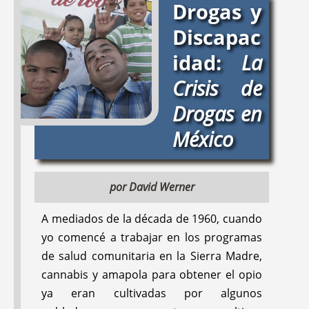
Drogas y
Experience with Mari
Team Helps Teresa
and Updates from
Smile; Piaxtla Versus
Discapac
PROJIMO; News from
the Government
idad:
La
Project Piaxtla and
Health Center; and
Hesperian Foundation
Where There Is No
Crisis de
Doctor Now Part of
Drogas en
Mexican Health
Ministry Efforts
México
#14
#13
Jan 1982
Feb 1979
por David Werner
A mediados de la década de 1960, cuando
yo comencé a trabajar en los programas
de salud comunitaria en la Sierra Madre,
cannabis y amapola para obtener el opio
ya eran cultivadas por algunos