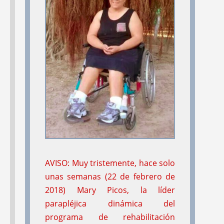
Medea Benjamin
#20
#19
Dec 1989
Sep 1988
MARCELO AND
FROM LOCAL
AVISO: Muy tristemente, hace solo
LUIS:
Friendship at
HEALTH TO GLOBAL
unas semanas (22 de febrero de
PROJIMO; Updates on
POLITICS:
an Analysis
2018) Mary Picos, la líder
'The México Projects';
of the Political and
parapléjica dinámica del
the Health
Health Consequences
programa de rehabilitación
Consequences of the
of Apartheid in South