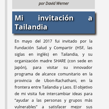
por David Werner
Mi invitación a
Tailandia
En mayo del 2017 fui invitado por la
LA PROMOCIÓN DE
FIFTH NEWSLETTER:
Fundación Salud y Compartir (HSF, las
SALUD FACILITADO
The Story of Manuel;
siglas en inglés) en Tailandia, y su
POR LA CLÍNICA DE
Piaxtla's Medical
organización madre SHARE (con sede en
AJOYA, MÉXICO:
SUS
Personnel; Operation
Japón), para visitar su innovador
PROMOTORES
Fill and Drill;
programa de alcance comunitario en la
LOCALES Y LOS
Ecological Problems
provincia de Ubon-Rachathani, en la
VOLUNTARIOS DE
in the Barrancas;
frontera entre Tailandia y Laos. El objetivo
AFUERA
Education Updates;
de mi visita fue intercambiar ideas para
and More
“ayudar a las personas y grupos más
vulnerables” a satisfacer mejor sus