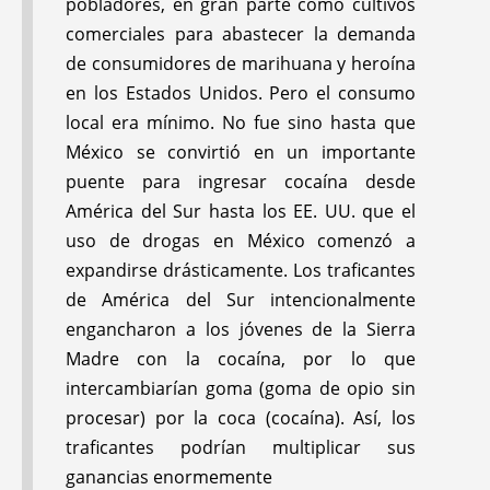
pobladores, en gran parte como cultivos
WOMEN UNITE
SELF-SUFFICIENCY,
comerciales para abastecer la demanda
AGAINST
INTERNATIONALIZA
DRUNKENESS:
TION, AND CHILD-
de consumidores de marihuana y heroína
Project Piaxtla
TO-CHILD:
Major
en los Estados Unidos. Pero el consumo
Updates; and
Updates on Project
local era mínimo. No fue sino hasta que
Announcing 'Helping
Piaxtla and the
México se convirtió en un importante
Health Workers Learn'
Hesperian Foundation
puente para ingresar cocaína desde
América del Sur hasta los EE. UU. que el
uso de drogas en México comenzó a
expandirse drásticamente. Los traficantes
de América del Sur intencionalmente
#12
#11
engancharon a los jóvenes de la Sierra
Jan 1977
Apr 1976
Madre con la cocaína, por lo que
intercambiarían goma (goma de opio sin
procesar) por la coca (cocaína). Así, los
traficantes podrían multiplicar sus
ganancias enormemente