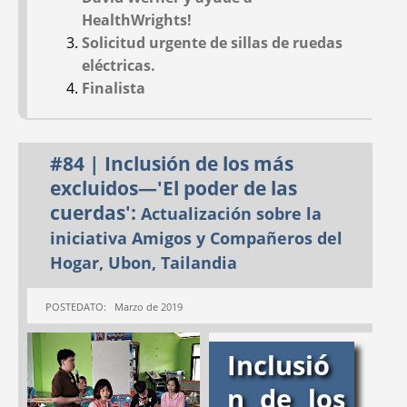
HealthWrights!
Solicitud urgente de sillas de ruedas
eléctricas.
AYUDANDO A LOS
TRAGEDIA Y
Finalista
DISCAPACITADOS
ESPERANZA:
la
EN LAS ZONAS
masacre de Ajoya, la
RURALES DE
evolución de PROJIMO
#84 | Inclusión de los más
ANDHRA PRADESH,
y la introducción de
excluidos—'El poder de las
INDIA:
Realización de
la red de
cuerdas':
Actualización sobre la
una encuesta;
conocimientos sobre
iniciativa Amigos y Compañeros del
Explorando Sangams;
políticas de salud
y visitas a 'Las casas
Hogar, Ubon, Tailandia
del barrio'
POSTEDATO: Marzo de 2019
#46
#45
Dec 2001
Sep 2001
Inclusió
n de los