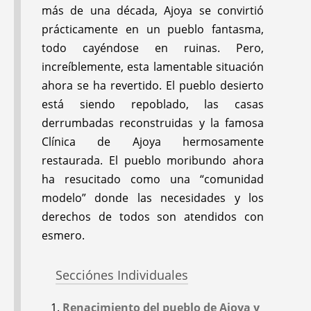
#78
#74
más de una década, Ajoya se convirtió
May 2016
Sep 2014
narcóticos. Observamos cómo
prácticamente en un pueblo fantasma,
esto, a su vez, está vinculado al
todo cayéndose en ruinas. Pero,
tráfico internacional de drogas, a
increíblemente, esta lamentable situación
la enorme deuda externa de los
ahora se ha revertido. El pueblo desierto
países pobres y al injusto orden
está siendo repoblado, las casas
económico mundial.
derrumbadas reconstruidas y la famosa
Clínica de Ajoya hermosamente
LO QUE VA VIENE,
LUCHA POR LA
1994:
HealthWrights hace su primera
restaurada. El pueblo moribundo ahora
PARTE 2:
Visita a
SALUD Y LOS
aparición en la cabecera de los Boletines.
ha resucitado como una “comunidad
ARSOBO
DERECHOS EN EL
modelo” donde las necesidades y los
CONO SUR DE
1995:
Existe cierta incertidumbre sobre
derechos de todos son atendidos con
AMÉRICA DEL SUR:
cuándo se creó el primer sitio web de
Profesionales de la
esmero.
HealthWrights. Jason Weston insiste en que
Salud que Están del
creó el primer sitio web en 1995, pero la
Lado de los
Secciónes Individuales
evidencia existente de Wayback Machine
Desfavorecidos
indica que el primer sitio web de HW se
Renacimiento del pueblo de Ajoya y