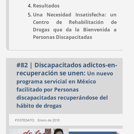
Violence and Drug
Award; and
Resultados
Trafficking in Mexico
Announcing a New
Una Necesidad Insatisfecha: un
Book: Disabled Village
Centro de Rehabilitación de
Children
Drogas que da la Bienvenida a
Personas Discapacitadas
#16
#15
Jul 1985
Nov 1983
#82 | Discapacitados adictos-en-
recuperación se unen:
Un nuevo
programa servicial en México
facilitado por Personas
discapacitadas recuperándose del
hábito de drogas
POSTEDATO: Enero de 2018
STORIES FROM
THE BIRTH STORY
PROJIMO:
Bruce's
OF PROJIMO:
the