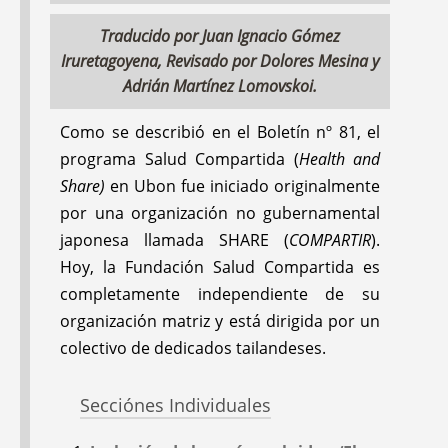
Traducido por Juan Ignacio Gómez
Iruretagoyena, Revisado por Dolores Mesina y
Adrián Martínez Lomovskoi.
Como se describió en el Boletín nº 81, el
programa Salud Compartida (
Health and
SHOUTING DOWN
ENFERMEDADES
Share)
en Ubon fue iniciado originalmente
THE WORLD BANK:
GLOBALES Y LUCHA
por una organización no gubernamental
UNA REFLEXIÓN
POPULAR EN
japonesa llamada SHARE (
COMPARTIR
).
CRÍTICA SOBRE LA
ECUADOR:
La gente
Hoy, la Fundación Salud Compartida es
ASAMBLEA DE SALUD
habla en un Forum
completamente independiente de su
DE LOS PUEBLOS,
Regional en Cuenca y
organización matriz y está dirigida por un
2000
la Rehabilitación de la
colectivo de dedicados tailandeses.
Comunidad basada
en el Entrenamiento
en Quito
Secciónes Individuales