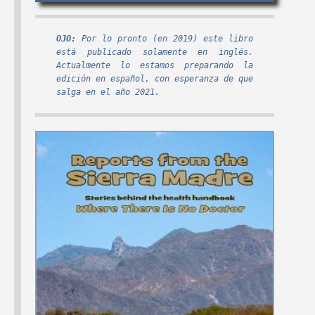
NUEVOS DAÑOS
CUBA 1:
POR VIEJAS
Sobreviviendo al
OJO:
Por lo pronto (en 2019) este libro
HERIDAS:
La guerra
Embargo de EE.UU.;
está publicado solamente en inglés.
'Contra' respaldada
Logros en Salud y
Actualmente lo estamos preparando la
edición en español, con esperanza de que
por Estados Unidos
Bienestar; Política de
salga en el año 2021.
contra Nicaragua en
Salud en Cuba; y una
los años 80 todavía
actualización de
tiene un alto costo
PROJIMO
#50
#49
Dec 2003
Jul 2003