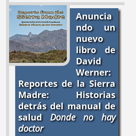
in Cape Town and
THERAPY:
David's
Anuncia
Western Cape
Keynote Address for
Province; Notes on
the NYSOTA
ndo un
Post-Apartheid
Conference; a New
nuevo
Socioeconomic
Book: Occupational
Polarization
Therapy Without
libro de
Boarder; and
David
PROJIMO Updates
Werner:
#56
#51
Apr 2006
Jul 2004
Reportes de la Sierra
Madre: Historias
detrás del manual de
salud
Donde no hay
doctor
HONDURAS -
ENFOCANDOSE EN