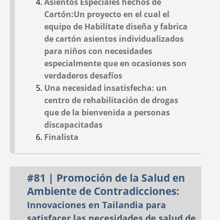
Asientos Especiales hechos de
Cartón:Un proyecto en el cual el
equipo de Habilítate diseña y fabrica
de cartón asientos individualizados
ATENCIÓN
MULAS, VINO,
para niños con necesidades
PRIMARIA DE
VIOLENCIA Y VALOR
especialmente que en ocasiones son
SALUD Y LA
EN LAS BARRANCAS
verdaderos desafíos
TENTACIÓN DE
MEXICANAS Y
Una necesidad insatisfecha: un
EXCELENCIA LA
'DONDE NO HAY
centro de rehabilitación de drogas
HISTORIA DE
DOCTOR':
que de la bienvenida a personas
MARIA:
The Curative
discapacitadas
Mission-Creep of the
Finalista
Ajoya Clinic; Debating
'Excellence' and
Simplicity; Adapting
#81 | Promoción de la Salud en
to an Educational
#08
#07
Ambiente de Contradicciones:
Jan 1973
Dec 1971
Mission; and the
Innovaciones en Tailandia para
Tragic Story of María
satisfacer las necesidades de salud de