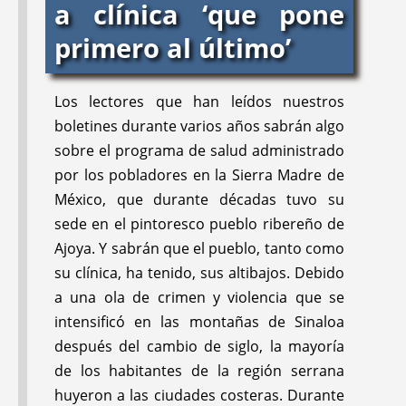
a clínica ‘que pone
primero al último’
1988:
Número 19
was el primer Boletín
sobre cuestiones de salud mundial, que
describe la situación en Sudáfrica durante
Los lectores que han leídos nuestros
el apartheid.
boletines durante varios años sabrán algo
sobre el programa de salud administrado
NOMBRES
CONEXIONES
Este cambio de preocupaciones
TOCAYOS
FORTUITAS:
Un niño
por los pobladores en la Sierra Madre de
locales a más globales refleja
(HOMÓMIMOS):
con atrofia muscular
México, que durante décadas tuvo su
nuestra creciente conciencia de
inspirado por Donde
CMT, igual que yo
sede en el pintoresco pueblo ribereño de
No Hay Doctor en
cuán pequeña se ha vuelto la
Ajoya. Y sabrán que el pueblo, tanto como
Ghana, Guatemala,
Tierra, como unidad sociopolítica.
su clínica, ha tenido, sus altibajos. Debido
Chile y México
Recordarán que en nuestro último
a una ola de crimen y violencia que se
boletín (
No. 18
) analizamos cómo
intensificó en las montañas de Sinaloa
el bienestar de una familia de una
después del cambio de siglo, la mayoría
de los habitantes de la región serrana
aldea en la Sierra Madre se ve
huyeron a las ciudades costeras. Durante
afectado por el cultivo de