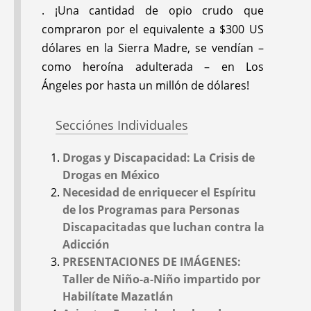
. ¡Una cantidad de opio crudo que
compraron por el equivalente a $300 US
VISITAS A
VIGNETTES FROM
dólares en la Sierra Madre, se vendían –
PROGRAMAS DE
THE PUEBLO VIEJO:
como heroína adulterada – en Los
SALUD
Victor Miller Describes
Ángeles por hasta un millón de dólares!
COMUNITARIA EN
his Experiences
LATINOAMÉRICA:
Setting Up Health
Exploring the
Outposts; and the
Secciónes Individuales
Americas for
Changing Role of
Drogas y Discapacidad: La Crisis de
Community-
American Volunteers
Drogas en México
Supportive and
Necesidad de enriquecer el Espíritu
Community-
de los Programas para Personas
Oppressive CBR
Discapacitadas que luchan contra la
Programs; Updates on
#10
#09
Apr 1975
Apr 1974
Adicción
'Donde No Hay
PRESENTACIONES DE IMÁGENES:
Doctor'
Taller de Niño-a-Niño impartido por
Habilítate Mazatlán