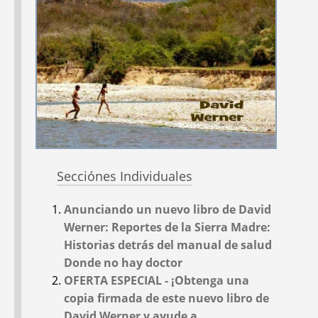
LUCHA POR LA
LA VIDA DESPUÉS
JUSTICIA SOCIAL Y
DE LA LESIÓN DE
EL COMERCIO
LAS MINAS
JUSTO EN BOLIVIA:
TERRESTRES - EN
taller de David
COLOMBIA:
Training
interrumpido; La
Street Youth as
Situación en Bolivia;
Community Health
una actualización
Workers; Workshop
sobre las políticas de
on Assistive Devices
Secciónes Individuales
Salud
for Disabled Children;
and a PROJIMO
Anunciando un nuevo libro de David
Reunion in Mexico
Werner: Reportes de la Sierra Madre:
#48
#47
Dec 2002
Aug 2002
Historias detrás del manual de salud
Donde no hay doctor
OFERTA ESPECIAL - ¡Obtenga una
copia firmada de este nuevo libro de
David Werner y ayude a