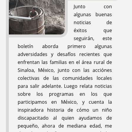
allá.
Junto con
HACER FRENTE A
ANUNCIANDO UN
algunas buenas
COVID:
la necesidad
NUEVO LIBRO DE
Y luego continuó el mismo proceso de Polly
noticias de
de igualdad, inclusión
DAVID WERNER:
con Bob Wallace cuando comenzamos los
éxitos que
y solidaridad global
Reportes de la Sierra
boletines. Creo que fue alrededor de 1970.
Madre: Historias
seguirán, este
Originalmente hecho en mimeo, luego los
detrás del manual de
boletín aborda primero algunas
imprimimos, obtuvimos la impresora y así
salud Donde no hay
adversidades y desafíos recientes que
sucesivamente, y finalmente llegaron a 121
doctor
enfrentan las familias en el área rural de
países o algo así. Tuvimos bastante
Sinaloa, México, junto con las acciónes
circulación. Y una gran cantidad de
colectivas de las comunidades locales
comentarios, y fueron bastante populares.
para salir adelante. Luego relata noticias
#84
#83
sobre los programas en los que
Mar 2019
Apr 2018
Pero finalmente el precio de enviarlos fue:
participamos en México, y cuenta la
pedimos a las personas que se suscribieran
inspiradora historia de cómo un niño
y pagaran o donaran algo. La mayoría de
discapacitado al quien ayudamos de
los
Boletines
iban a programas de zonas
pequeño, ahora de mediana edad, me
remotas en países pobres y solo queríamos